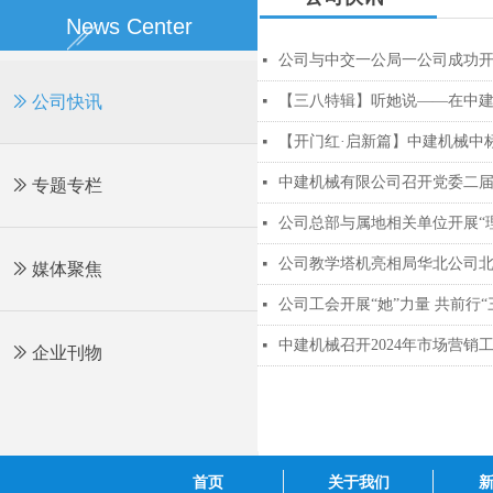
News Center
公司与中交一公局一公司成功
넷
ꅀ
公司快讯
【三八特辑】听她说——在中
넷
【开门红·启新篇】中建机械中
넷
中建机械有限公司召开党委二届
넷
ꅀ
专题专栏
公司总部与属地相关单位开展“理
넷
公司教学塔机亮相局华北公司
넷
ꅀ
媒体聚焦
公司工会开展“她”力量 共前行
넷
中建机械召开2024年市场营销
넷
ꅀ
企业刊物
首页
关于我们